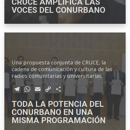
CRUCE AMPLIFICA LAS
l
a
a
p
m
VOCES DEL CONURBANO
e
t
i
y
p
g
s
l
L
a
r
A
i
r
a
p
n
t
m
p
k
i
r
Una propuesta conjunta de CRUCE, la
cadena de comunicación y cultura de las
radios comunitarias y universitarias.
T
W
E
C
C
e
h
m
o
o
TODA LA POTENCIA DEL
l
a
a
p
m
CONURBANO EN UNA
e
t
i
y
p
MISMA PROGRAMACIÓN
g
s
l
L
a
r
A
i
r