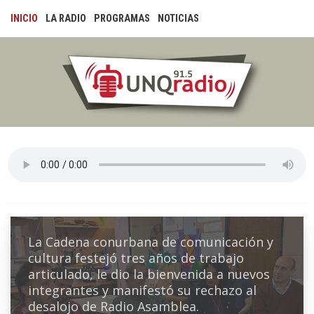
Saltar
INICIO
LA RADIO
PROGRAMAS
NOTICIAS
al
contenido
La Cadena conurbana de comunicación y
cultura festejó tres años de trabajo
articulado, le dio la bienvenida a nuevos
integrantes y manifestó su rechazo al
desalojo de Radio Asamblea.