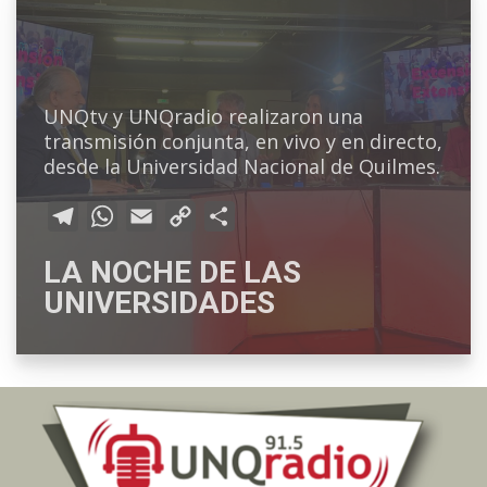
a
p
n
t
m
p
k
i
r
UNQtv y UNQradio realizaron una
transmisión conjunta, en vivo y en directo,
desde la Universidad Nacional de Quilmes.
T
W
E
C
C
e
h
m
o
o
LA NOCHE DE LAS
l
a
a
p
m
UNIVERSIDADES
e
t
i
y
p
g
s
l
L
a
r
A
i
r
a
p
n
t
m
p
k
i
r