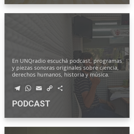
a
p
n
t
m
p
k
i
r
En UNQradio escuchá podcast, programas
y piezas sonoras originales sobre ciencia,
derechos humanos, historia y música.
T
W
E
C
C
e
h
m
o
o
PODCAST
l
a
a
p
m
e
t
i
y
p
g
s
l
L
a
r
A
i
r