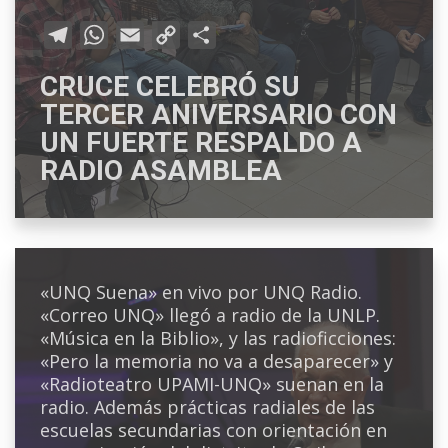
T
W
E
C
C
e
h
m
o
o
CRUCE CELEBRÓ SU
l
a
a
p
m
TERCER ANIVERSARIO CON
e
t
i
y
p
UN FUERTE RESPALDO A
g
s
l
L
a
RADIO ASAMBLEA
r
A
i
r
a
p
n
t
m
p
k
i
r
«UNQ Suena» en vivo por UNQ Radio.
«Correo UNQ» llegó a radio de la UNLP.
«Música en la Biblio», y las radioficciones:
«Pero la memoria no va a desaparecer» y
«Radioteatro UPAMI-UNQ» suenan en la
radio. Además prácticas radiales de las
escuelas secundarias con orientación en